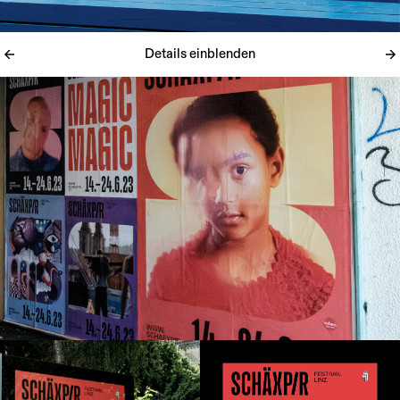
Details einblenden
Ein Theaterstück ist immer anders – von Aufführung zu Aufführung,
Ort zu Ort und Publikum zu Publikum. Gestik, Mimik und Sprache
verleihen jedem Stück eine besondere Note. Unser Konzept für das
Schäxpir Theaterfestival kombiniert ernste und spielerische
Elemente, um zauberhafte Geschichten abseits des Bildschirms zu
erzählen. Das Branding nutzt Farben und Formen, um klare,
energiegeladene Räume zu schaffen, wobei jedes Element seine
eigene Besonderheit hat.
Credits
Fotos: Erli Grünzweil