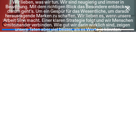
Wir lieben, was wir tun. Wir sind neugierig und immer in
Bewegung. Mit dem richtigen Blick das Besondere entdecken,
darum geht’s. Um ein Gespür für das Wesentliche, um daraus
herausragende Marken zu schaffen. Wir lieben es, wenn unsere
Arbeit Sinn macht. Einer klaren Strategie folgt und wir Menschen
Skip
miteinander verbinden. Wie gut wir darin wirklich sind, zeigen
to
unsere Taten aber viel besser, als es Worte je könnten.
content