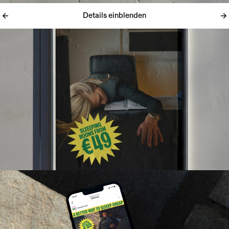
Details einblenden
Auch die Gestaltung bedient sich an trivialen Design-Elementen:
Ein Bildstil aus den 90er-Jahren trifft auf hochmodernes Design
der Gegenwart. Plakativ. Mit Bildern, bei denen man vom
Hinsehen schon schlimme Kreuzschmerzen bekommt. Und
schmunzeln muss. Eine Kampagne, die so easy funktioniert wie
das Konzept selbst. Auf allen Kanälen. In allen Medien. Online und
Offline. Variabel und voller Flair.
Freche Guerilla-Maßnahmen an Autobahn-Raststationen und
Einkaufsmärkten ermöglichten eine direkte Ansprache der
Zielgruppe. Die begleitende Plakat- und Inserat-Kampagne sorgte
für Aufsehen und eine äußerst positive Auslastung des Hotels.