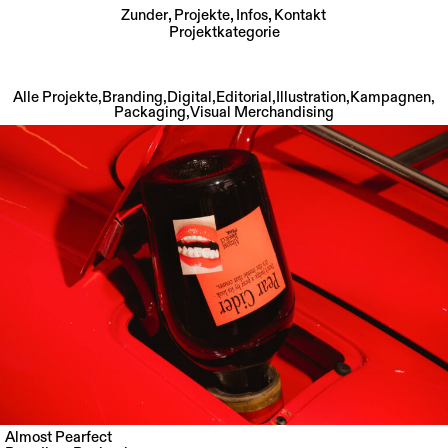
Zunder
Projekte
Infos
Kontakt
Projektkategorie
Skip
to
Alle Projekte
,
Branding
,
Digital
,
Editorial
,
Illustration
,
Kampagnen
,
content
Packaging
,
Visual Merchandising
Almost Pearfect