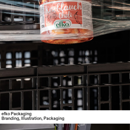
efko Packaging
Branding
,
Illustration
,
Packaging