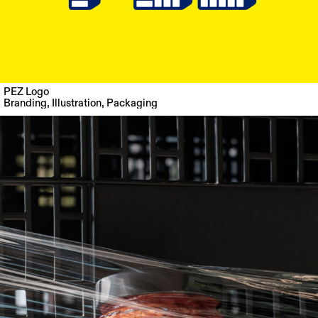
PEZ Logo
Branding
,
Illustration
,
Packaging