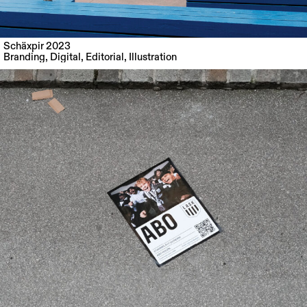
Schäxpir 2023
Branding
,
Digital
,
Editorial
,
Illustration