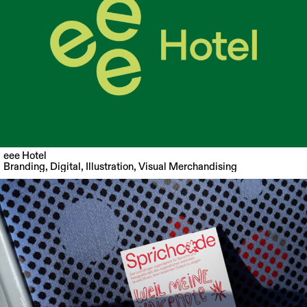
eee Hotel
Branding
,
Digital
,
Illustration
,
Visual Merchandising