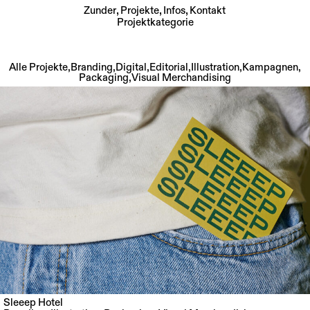
Zunder
Projekte
Infos
Kontakt
Projektkategorie
Skip
to
Alle Projekte
,
Branding
,
Digital
,
Editorial
,
Illustration
,
Kampagnen
,
content
Packaging
,
Visual Merchandising
Sleeep Hotel